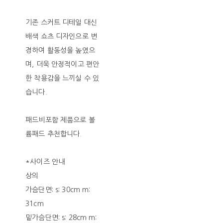
기존 스커트 디테일 대신
배색 쇼츠 디자인으로 변
경하여 활동성을 높였으
며, 더욱 안정적이고 편안
한 착용감을 느끼실 수 있
습니다.
패드비포함 제품으로 볼
륨패드 추천합니다.
*사이즈 안내
상의
가슴단면: s: 30cm m:
31cm
밑가슴단면: s: 28cm m: