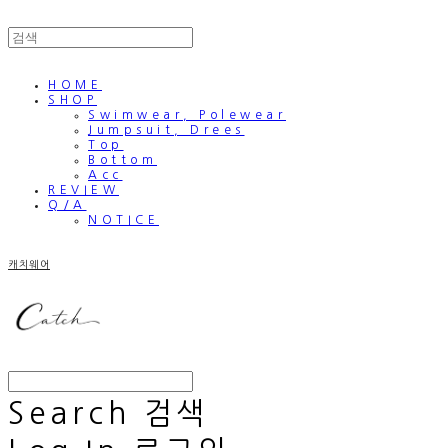
HOME
SHOP
Swimwear, Polewear
Jumpsuit, Drees
Top
Bottom
Acc
REVIEW
Q/A
NOTICE
캐치웨어
Search
검색