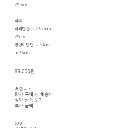
29.5cm
하의
허리단면: s: 27cm m:
29cm
엉덩이단면: s: 33cm
m:35cm
88,000원
배송비
-
함께 구매 시 배송비
절약 상품 보기
추가 금액
top