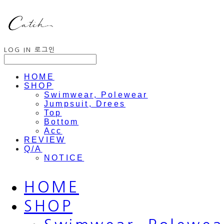
LOG IN
로그인
HOME
SHOP
Swimwear, Polewear
Jumpsuit, Drees
Top
Bottom
Acc
REVIEW
Q/A
NOTICE
HOME
SHOP