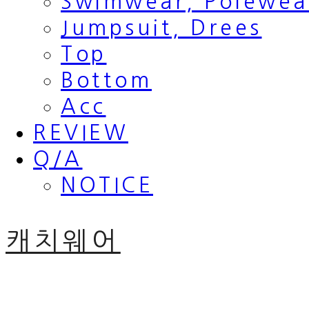
Swimwear, Polewea
Jumpsuit, Drees
Top
Bottom
Acc
REVIEW
Q/A
NOTICE
캐치웨어