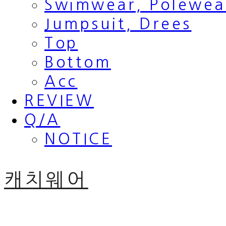
Swimwear, Polewea
Jumpsuit, Drees
Top
Bottom
Acc
REVIEW
Q/A
NOTICE
캐치웨어