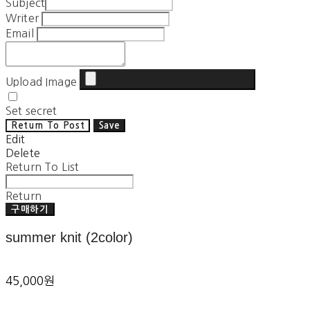
Subject
Writer
Email
Upload Image
Set secret
Return To Post
Save
Edit
Delete
Return To List
Return
구매하기
summer knit (2color)
45,000원