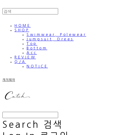
HOME
SHOP
Swimwear, Polewear
Jumpsuit, Drees
Top
Bottom
Acc
REVIEW
Q/A
NOTICE
캐치웨어
Search
검색